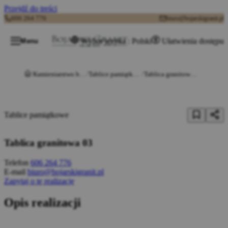
Przejdź do treści
606 264 776
biuro@bojarskigranit.pl
Wybór języka : Polski
Ułatwienia dostępu
Menu
Kamieniarstwo budowlane
Tablice pamiątkowe z kamienia
Tablica granitowa 03
Tablice pamiątkowe
Tablica granitowa 03
Telefon
606 264 776
E-mail
biuro@bojarskigranit.pl
Zapytaj o tę realizację
Opis realizacji