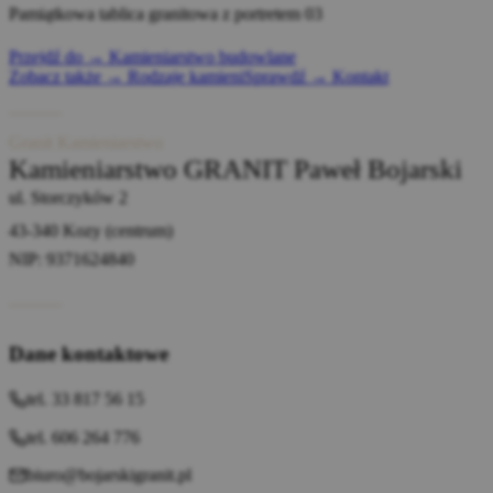
Pamiątkowa tablica granitowa z portretem 03
Przejdź do → Kamieniarstwo budowlane
Zobacz także → Rodzaje kamieni
Sprawdź → Kontakt
Granit Kamieniarstwo
Kamieniarstwo GRANIT Paweł Bojarski
ul. Storczyków 2
43-340 Kozy (centrum)
NIP: 9371624840
Dane kontaktowe
tel. 33 817 56 15
tel. 606 264 776
biuro@bojarskigranit.pl