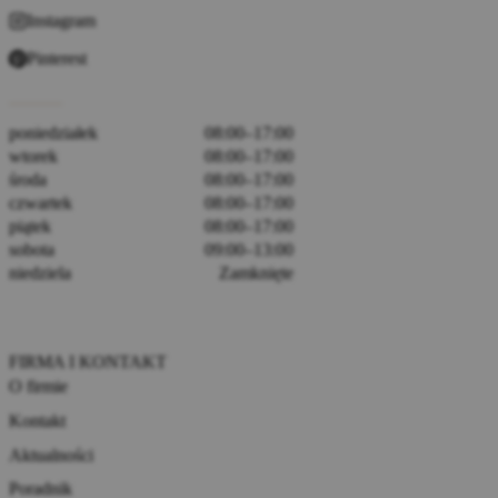
Instagram
Pinterest
poniedziałek
08:00–17:00
wtorek
08:00–17:00
środa
08:00–17:00
czwartek
08:00–17:00
piątek
08:00–17:00
sobota
09:00–13:00
niedziela
Zamknięte
FIRMA I KONTAKT
O firmie
Kontakt
Aktualności
Poradnik