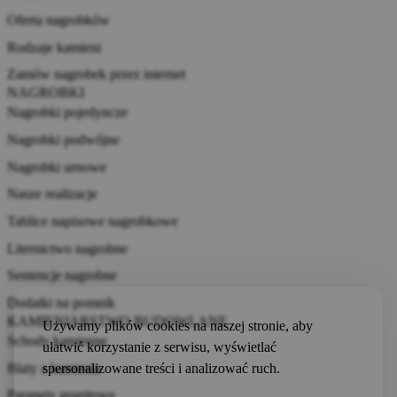
Oferta nagrobków
Rodzaje kamieni
Zamów nagrobek przez internet
NAGROBKI
Nagrobki pojedyncze
Nagrobki podwójne
Nagrobki urnowe
Nasze realizacje
Tablice napisowe nagrobkowe
Liternictwo nagrobne
Sentencje nagrobne
Dodatki na pomnik
KAMIENIARSTWO BUDOWLANE
Używamy plików cookies na naszej stronie, aby
Schody kamienne
ułatwić korzystanie z serwisu, wyświetlać
Blaty z kamienia
spersonalizowane treści i analizować ruch.
Parapety granitowe