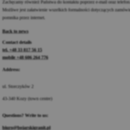
Zachęcamy również Państwa do kontaktu poprzez e-mail oraz telefon
Możliwe jest załatwienie wszelkich formalności dotyczących zamówi
pomnika przez internet.
Back to news
Contact details
tel. +48 33 817 56 15
mobile +48 606 264 776
Address:
ul. Storczyków 2
43-340 Kozy (town centre)
Questions? Write to us:
biuro@bojarskigranit.pl