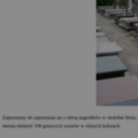
Zapraszamy do zapoznania się z ofertą nagrobków w siedzibie firmy,
można obejrzeć 100 gotowych wzorów w różnych kolorach.