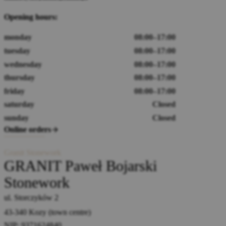
Opening hours:
monday
08:00–17:00
tuesday
08:00–17:00
wednesday
08:00–17:00
thursday
08:00–17:00
friday
08:00–17:00
saturday
Closed
sunday
Closed
Online orders
Granit Stonework
GRANIT Paweł Bojarski
Stonework
ul. Storczyków 2
43-340 Kozy (town centre)
NIP: 9371624840