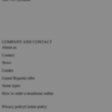
COMPANY AND CONTACT
About us
Contact
News
Guides
Granit Bojarski offer
Stone types
How to order a headstone online
Privacy policy
Cookie policy