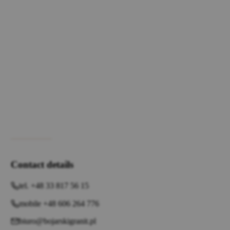
Contact details
tel. +48 33 817 56 15
mobile +48 606 264 776
biuro@bojarskigranit.pl