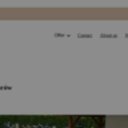
Offer
Contact
About us
N
orów