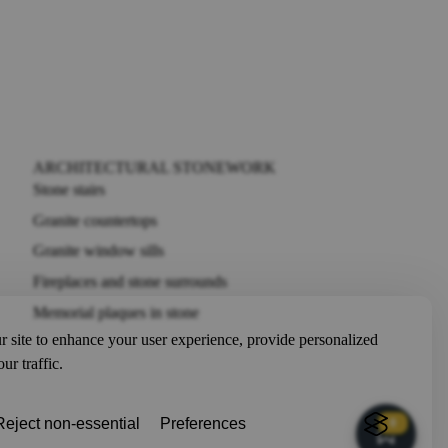
ARCHITECTURAL STONEWORK
Stone stairs
Granite countertops
Granite window sills
Fireplaces and stone surrounds
Memorial plaques in stone
 site to enhance your user experience, provide personalized
ur traffic.
Reject non-essential
Preferences
0