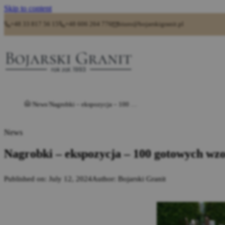
Skip to content
+48 33 817 56 15
+48 606 264 776
biuro@bojarskigranit.pl
News
Nagrobki – ekspozycja – 100 gotowych wzorów
News
Nagrobki – ekspozycja – 100 gotowych wz
Published on: July 12, 2024
Author: Bojarski Granit