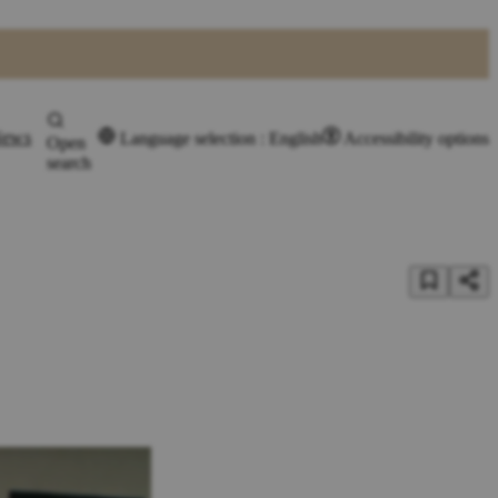
ews
Language selection : English
Accessibility options
Open
search